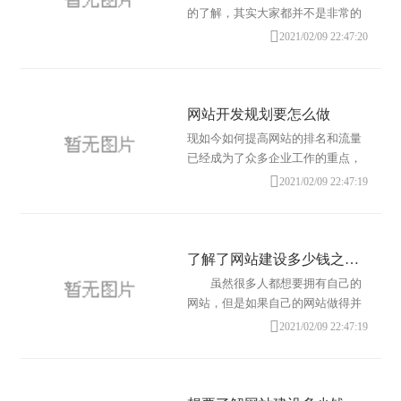
的了解，其实大家都并不是非常的
关注，因为在我们的心目当中会认

2021/02/09 22:47:20
为网站建设只跟那些专业人士有关
，这
网站开发规划要怎么做
现如今如何提高网站的排名和流量
已经成为了众多企业工作的重点，
我们会投入非常多的时间和精力，

2021/02/09 22:47:19
来提高自己网站在百度搜索引擎上
的排名以及
了解了网站建设多少钱之后，你可能也想做网站
虽然很多人都想要拥有自己的
网站，但是如果自己的网站做得并
不是很好的话，是没有办法给自己

2021/02/09 22:47:19
带来一定的盈利的，而且还需要很
多的工作，