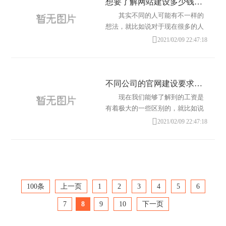
想要了解网站建设多少钱？最好能够多家比对
其实不同的人可能有不一样的
想法，就比如说对于现在很多的人
来说，他们可能会认为，网站是非

2021/02/09 22:47:18
常深奥的东西，他们不要去进行了
解，但是我
不同公司的官网建设要求不一
现在我们能够了解到的工资是
有着极大的一些区别的，就比如说
在很多人看来，他们可能会面对不

2021/02/09 22:47:18
一样的选择，我们都很清楚，现在
的公司如果
100条
上一页
1
2
3
4
5
6
7
8
9
10
下一页