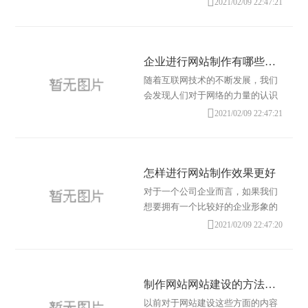

2021/02/09 22:47:21
兴趣爱好有关，甚至会直接影响到
一个
企业进行网站制作有哪些好处
随着互联网技术的不断发展，我们
会发现人们对于网络的力量的认识
变得更加的充分，因为大家已经开

2021/02/09 22:47:21
始意识到利用网络可以办到很多的
事情
怎样进行网站制作效果更好
对于一个公司企业而言，如果我们
想要拥有一个比较好的企业形象的
话，那么我们就一定要合理的利用

2021/02/09 22:47:20
起网络，这个平台要知道现在中国
拥有
制作网站网站建设的方法都有哪些
以前对于网站建设这些方面的内容