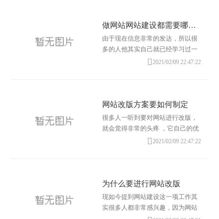
做网站网站建设都需要哪些东西
由于现在信息非常的发达，所以很
多的人他其实自己就已经学习过一
些做网站的相关内容，当然这些人

2021/02/09 22:47:22
他可能本身并没有网站方面的经
验，但
网站改版方案要如何制定
很多人一听到要对网站进行改版，
就会觉得非常的头疼 ，它自己的优
缺点都是不一样的，所以，大家在

2021/02/09 22:47:22
进行改版工作的时候，还应该要针
对这
为什么要进行网站改版
现如今提到网站建设这一项工作其
实很多人都非常感兴趣，因为网站
建设的工作不单单会跟我们的个人